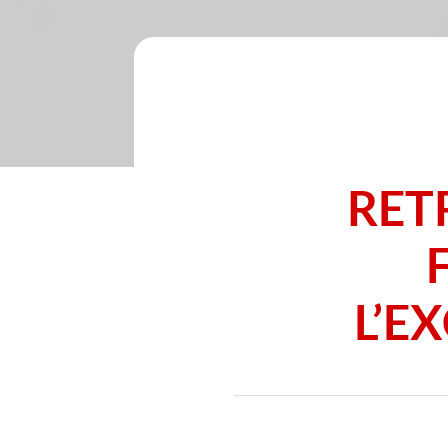
RET
L’E