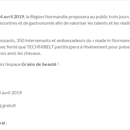
4 avril 2019
, la Région Normandie proposera au public trois jour
encontres et de gastronomie afin de valoriser les talents et les ré
xposants, 350 intervenants et ambassadeurs du « made in Normand
t avec fierté que TECHNIBELT partiticipera à l’évènement pour prés
 nos amis les chevaux.
ns l’espace
Grains de beauté
!
 avril 2019
g gratuit
al :