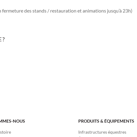
h fermeture des stands / restauration et animations jusqu’à 23h)
 ?
In
il
artager
OMMES-NOUS
PRODUITS & ÉQUIPEMENTS
stoire
Infrastructures équestres