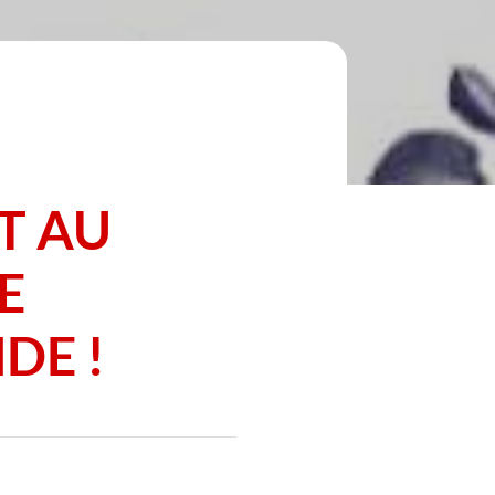
T AU
E
DE !