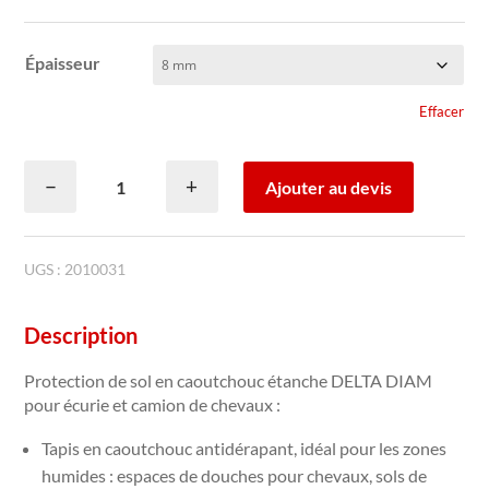
Épaisseur
Effacer
quantité
−
+
Ajouter au devis
de
Protection
de
sol
UGS :
2010031
caoutchouc
étanche
Description
DELTA
DIAM
Protection de sol en caoutchouc étanche DELTA DIAM
pour écurie et camion de chevaux :
Tapis en caoutchouc antidérapant, idéal pour les zones
humides : espaces de douches pour chevaux, sols de