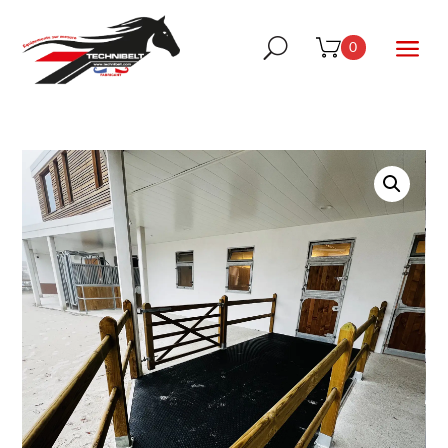
a
U
0