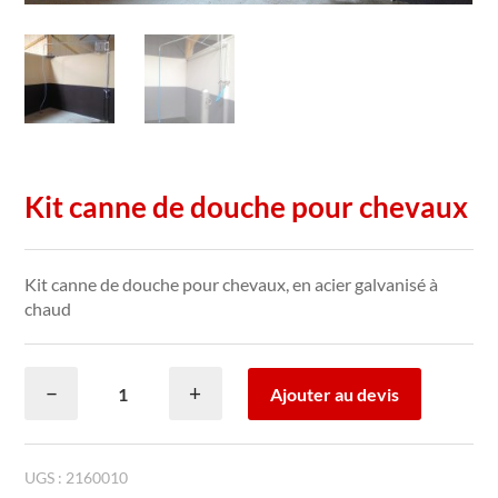
Kit canne de douche pour chevaux
Kit canne de douche pour chevaux, en acier galvanisé à
chaud
quantité
−
+
Ajouter au devis
de
Kit
canne
de
UGS :
2160010