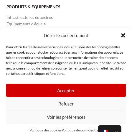
PRODUITS & ÉQUIPEMENTS
Infrastructures équestres
Équipements d’écurie
Équipements Reproduction
Gérer le consentement
Équipements Vétérinaires
Équipements Carrossiers
Pour offrir les meilleures expériences, nous utilisons des technologies telles
que les cookies pour stocker et/ou accéder aux informations des appareils. Le
fait de consentir à ces technologies nous permettra de traiter des données
INFORMATIONS
telles que le comportement de navigation ou les ID uniques sur ce site. Le fait de
ne pas consentir ou de retirer son consentement peut avoir un effet négatif sur
Mentions légales
certaines caractéristiques et fonctions.
Conditions Générales d’Utilisation
Politique de confidentialité
Politique des cookies
Accepter
Plan du site
Refuser
Voir les préférences
© 2025 – TECHNIBELT – Tous droits réservés – TECHNIBELT®
est une marque déposée par TECHNIBELT S.A.S.
Politique des cookies
Politique de confidentialité