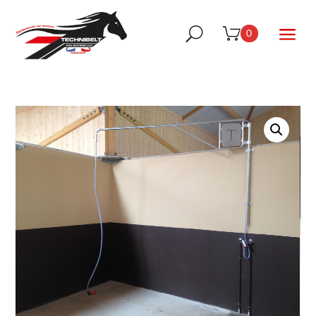
a
U
0