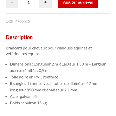
−
+
Ajouter au devis
de
Brancard
pour
chevaux
UGS :
4700020
Description
Brancard pour chevaux pour cliniques équines et
vétérinaires équins :
Dimensions : Longueur 2 m x Largeur 1,50 m – Largeur
aux extrémités : 0,9 m
Toile noire en PVC renforcé
8 sangles 1 tonne avec 2 tubes de diamètre 42 mm,
longueur 850 mm et épaisseur 2,1 mm
Acier galvanisé
Poids : environ 15 kg