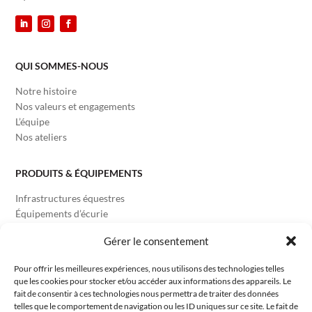
QUI SOMMES-NOUS
Notre histoire
Nos valeurs et engagements
L’équipe
Nos ateliers
PRODUITS & ÉQUIPEMENTS
Infrastructures équestres
Équipements d’écurie
Équipements Reproduction
Gérer le consentement
Équipements Vétérinaires
Équipements Carrossiers
Pour offrir les meilleures expériences, nous utilisons des technologies telles
que les cookies pour stocker et/ou accéder aux informations des appareils. Le
fait de consentir à ces technologies nous permettra de traiter des données
INFORMATIONS
telles que le comportement de navigation ou les ID uniques sur ce site. Le fait de