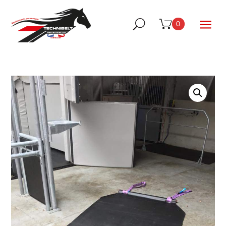
a
U
0