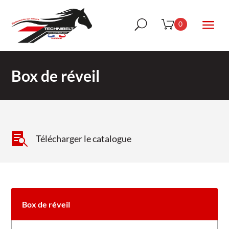
a
U
0
Box de réveil

Télécharger le catalogue
Box de réveil