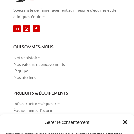
Spécialiste de l’aménagement sur mesure d’écuries et de
cliniques équines
QUI SOMMES-NOUS
Notre histoire
Nos valeurs et engagements
L’équipe
Nos ateliers
PRODUITS & ÉQUIPEMENTS
Infrastructures équestres
Équipements d’écurie
Équipements Reproduction
Gérer le consentement
Équipements Vétérinaires
Équipements Carrossiers
Pour offrir les meilleures expériences, nous utilisons des technologies telles