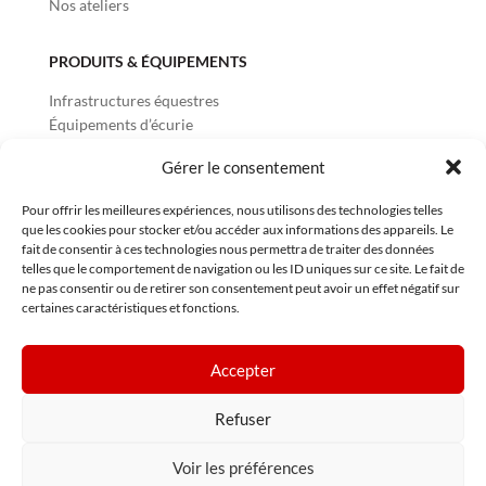
Nos ateliers
PRODUITS & ÉQUIPEMENTS
Infrastructures équestres
Équipements d’écurie
Équipements Reproduction
Gérer le consentement
Équipements Vétérinaires
Équipements Carrossiers
Pour offrir les meilleures expériences, nous utilisons des technologies telles
que les cookies pour stocker et/ou accéder aux informations des appareils. Le
fait de consentir à ces technologies nous permettra de traiter des données
INFORMATIONS
telles que le comportement de navigation ou les ID uniques sur ce site. Le fait de
ne pas consentir ou de retirer son consentement peut avoir un effet négatif sur
Mentions légales
certaines caractéristiques et fonctions.
Conditions Générales d’Utilisation
Politique de confidentialité
Politique des cookies
Accepter
Plan du site
Refuser
Voir les préférences